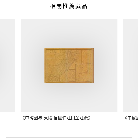
相關推薦藏品
《中韓國界-東段 自圖們江口至江源》
《中蘇