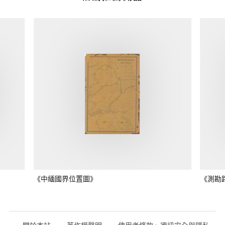
《中緬國界位置圖》
《測勘
關於本站
著作權聲明
使用者條款、資訊安全與隱私