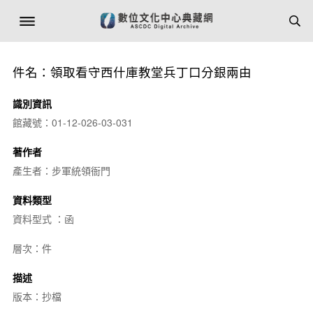
件名：領取看守西什庫教堂兵丁口分銀兩由
識別資訊
館藏號：01-12-026-03-031
著作者
產生者：步軍統領衙門
資料類型
資料型式 ：函
層次：件
描述
版本：抄檔