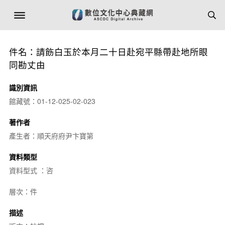
件名：請飭白玉於本月二十日赴宛平縣帶赴地所眼
同勘丈由
識別資訊
館藏號：01-12-025-02-023
著作者
產生者：順天府府尹卞寶第
資料類型
資料型式 ：咨
層次：件
描述