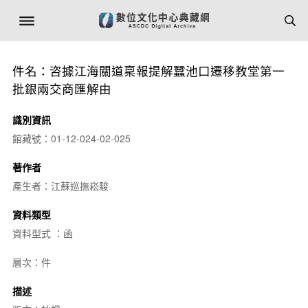
件名：咨據江海關道稟報提解蠶池口遷移教堂第一
批銀兩交商匯解由
識別資訊
館藏號：01-12-024-02-025
著作者
產生者：江蘇巡撫崧駿
資料類型
資料型式 ：函
層次：件
描述