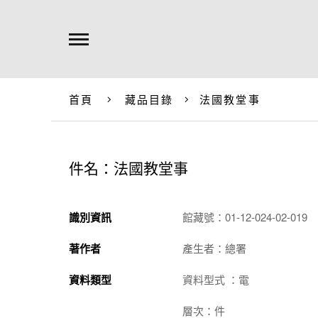
首頁
藏品目錄
法國教堂事
件名：法國教堂事
識別資訊
館藏號：01-12-024-02-019
著作者
產生者：總署
資料類型
資料型式 ：電
層次：件