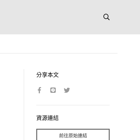
分享本文
資源連結
前往原始連結