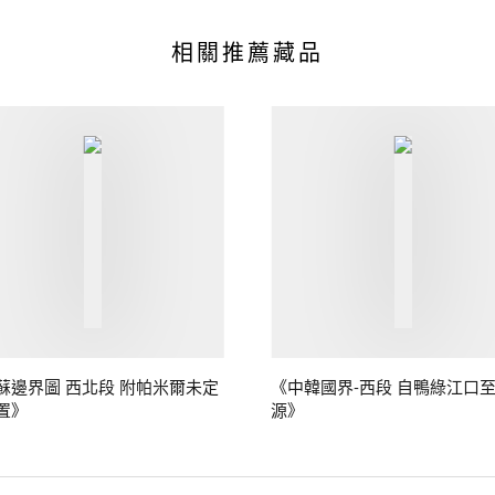
相關推薦藏品
蘇邊界圖 西北段 附帕米爾未定
《中韓國界-西段 自鴨綠江口
置》
源》