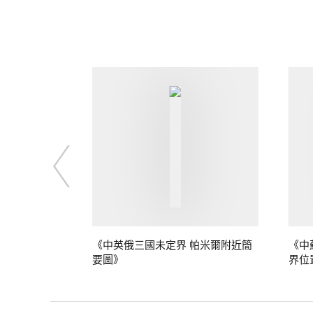
定界》
《中英俄三國未定界 帕米爾附近簡
《中
要圖》
界位