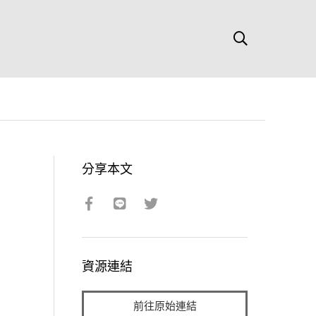
分享本文
資源連結
前往原始連結