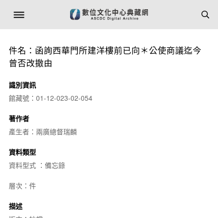
件名：函詢西華門所建洋樓前已向＊公使商議迄今
曾否改撤由
識別資訊
館藏號：01-12-023-02-054
著作者
產生者：兩廣總督瑞麟
資料類型
資料型式 ：備忘錄
層次：件
描述