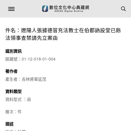
件名：遼陽人張據德冒充法教士在伯都訥設堂已飭
法領事查禁請先立案由
識別資訊
館藏號：01-12-018-01-004
著作者
產生者：吉林將軍延茂
資料類型
資料型式 ：函
層次：件
描述