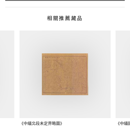
相關推薦藏品
《中緬北段未定界略圖》
《中緬