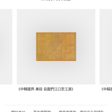
《中韓國界-東段 自圖們江口至江源》
《中蘇
關於本站
著作權聲明
使用者條款、資訊安全與隱私