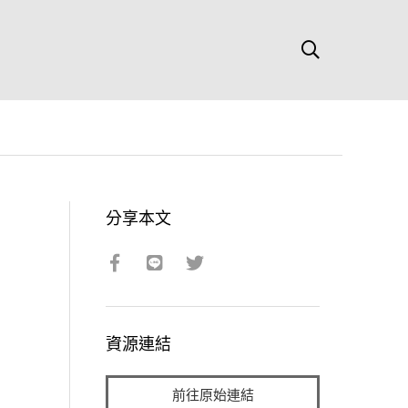
分享本文
資源連結
前往原始連結