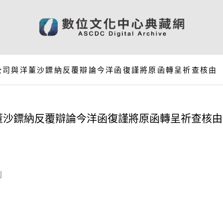
公司與洋董沙鏢納反覆辯論今洋函復謹將原函轉呈祈查核由
董沙鏢納反覆辯論今洋函復謹將原函轉呈祈查核由
釗