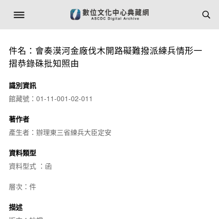
件名：會奏漠河金廠伐木開路礙難撥派練兵情形一
摺恭錄硃批知照由
識別資訊
館藏號：01-11-001-02-011
著作者
產生者：辦理東三省練兵大臣定安
資料類型
資料型式 ：函
層次：件
描述