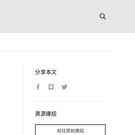
分享本文
資源連結
前往原始連結