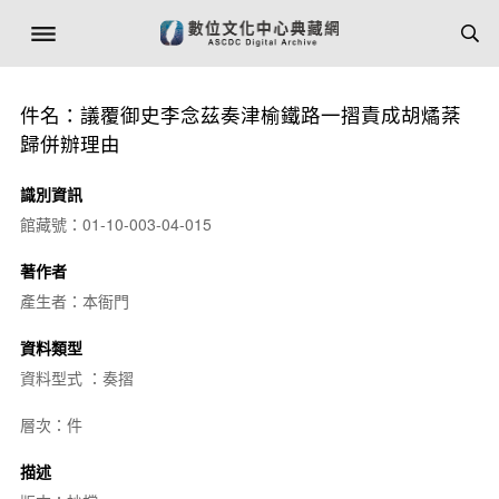
件名：議覆御史李念茲奏津榆鐵路一摺責成胡燏棻
歸併辦理由
識別資訊
館藏號：01-10-003-04-015
著作者
產生者：本衙門
資料類型
資料型式 ：奏摺
層次：件
描述