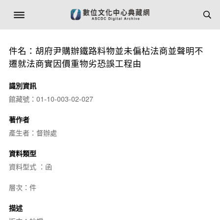
件名：胡府尹購辦鐵路料物並未偏枮法商並聲明不
遷就法商實因價重物劣恐誤工程由
識別資訊
館藏號：01-10-003-02-027
著作者
產生者：督辦處
資料類型
資料型式 ：函
層次：件
描述