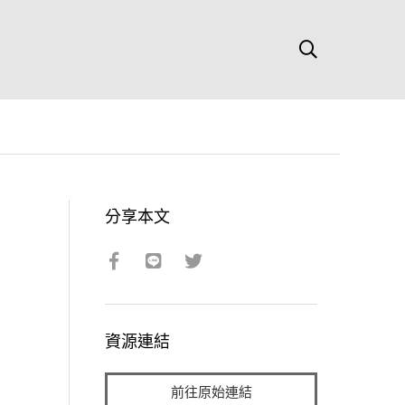
分享本文
資源連結
前往原始連結