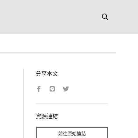
分享本文
資源連結
前往原始連結