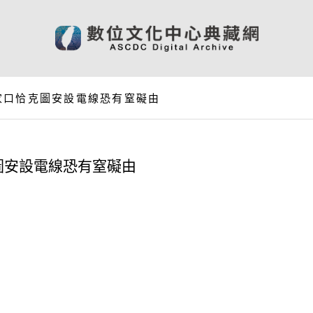
家口恰克圖安設電線恐有窒礙由
圖安設電線恐有窒礙由