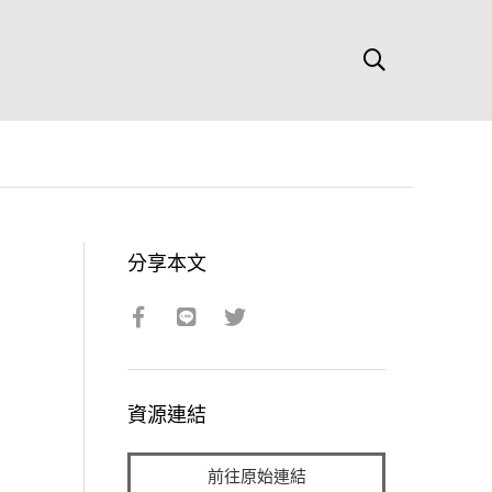
分享本文
資源連結
前往原始連結