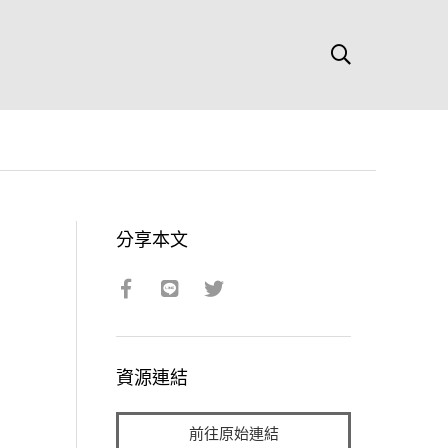
分享本文
資源連結
前往原始連結