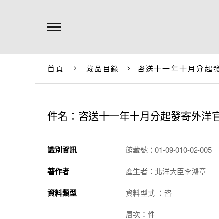
首頁
藏品目錄
咨送十一年十月分起
件名：咨送十一年十月分起發寄外洋
識別資訊
館藏號：01-09-010-02-005
著作者
產生者：北洋大臣李鴻章
資料類型
資料型式 ：咨
層次：件