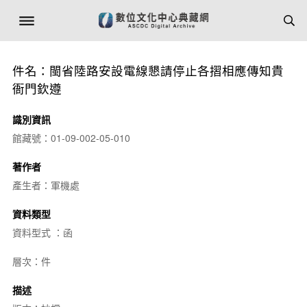
件名：閩省陸路安設電線懇請停止各摺相應傳知貴
衙門欽遵
識別資訊
館藏號：01-09-002-05-010
著作者
產生者：軍機處
資料類型
資料型式 ：函
層次：件
描述