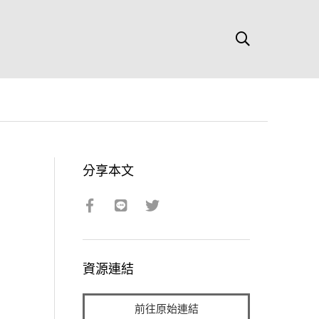
分享本文
資源連結
前往原始連結