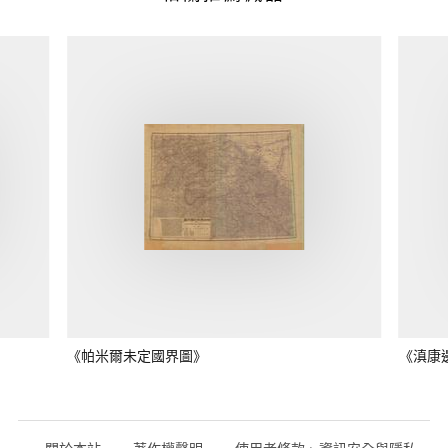
《帕米爾未定國界圖》
《滇康
關於本站
著作權聲明
使用者條款、資訊安全與隱私