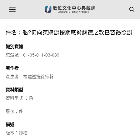
件名：船?仍向英購辦按期應撥赫德之款已咨飭照辦
識別資訊
館藏號：01-05-011-03-039
著作者
產生者：福建巡撫徐宗幹
資料類型
資料型式 ：函
層次：件
描述
版本：抄檔