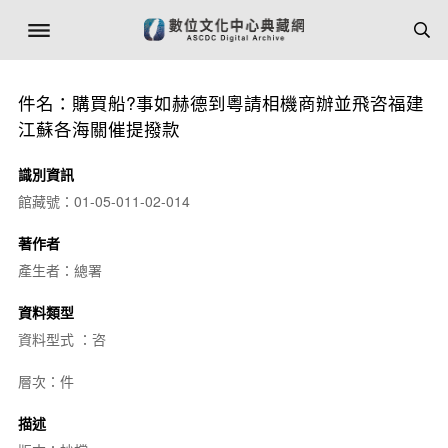
件名：購買船?事如赫德到粵請相機商辦並飛咨福建
江蘇各海關催提撥款
識別資訊
館藏號：01-05-011-02-014
著作者
產生者：總署
資料類型
資料型式 ：咨
層次：件
描述