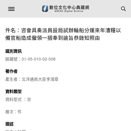
件名：咨會具奏派員設局試辦輪船分運來年漕糧以
備官船造成僱領一摺奉到諭旨恭錄知照由
識別資訊
館藏號：01-05-010-02-008
著作者
產生者：北洋通商大臣李鴻章
資料類型
資料型式 ：咨
層次：件
描述