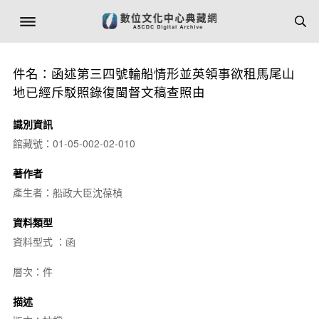
件名：函述第三四號輪船情形並英領事欲租馬尾山
地已經斥駁照錄復閩督文稿查照由
識別資訊
館藏號：01-05-002-02-010
著作者
產生者：船政大臣沈葆楨
資料類型
資料型式 ：函
層次：件
描述