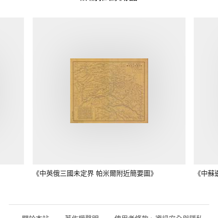
《中英俄三國未定界 帕米爾附近簡要圖》
《中蘇
關於本站
著作權聲明
使用者條款、資訊安全與隱私