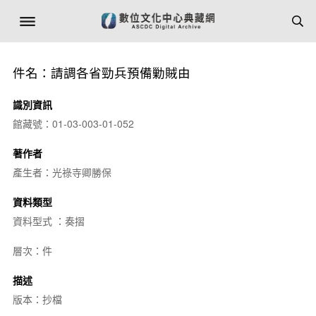
件名：請調各省勁兵預備勦賊由
識別資訊
館藏號：01-03-003-01-052
著作者
產生者：光祿寺卿勝保
資料類型
資料型式 ：奏摺
層次：件
描述
版本：抄檔