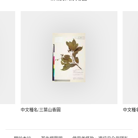
中文種名:三葉山香圓
中文種
關於本站
著作權聲明
使用者條款、資訊安全與隱私