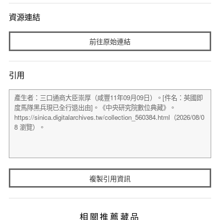
資源連結
前往原始連結
引用
複製引用資訊
相關推薦藏品