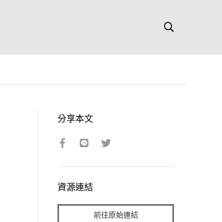
分享本文
資源連結
前往原始連結