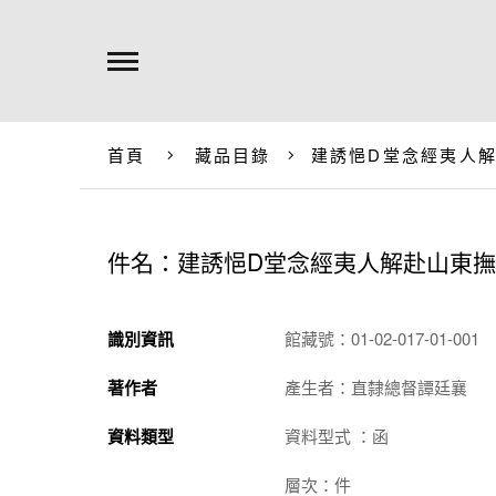
首頁
藏品目錄
建誘悒D堂念經夷人
件名：建誘悒D堂念經夷人解赴山東
識別資訊
館藏號：01-02-017-01-001
著作者
產生者：直隸總督譚廷襄
資料類型
資料型式 ：函
層次：件