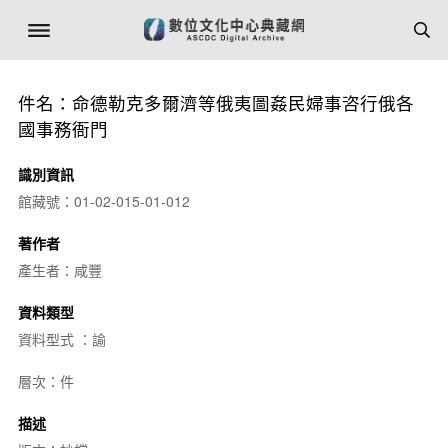
件名：命德勒克多爾濟等俄夷圖姦民婦事咨行俄各
國事務衙門
識別資訊
館藏號：01-02-015-01-012
著作者
產生者：咸豐
資料類型
資料型式 ：諭
層次：件
描述