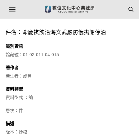
件名：命慶祺飭沿海文武嚴防俄夷船停泊
識別資訊
館藏號：01-02-011-04-015
著作者
產生者：咸豐
資料類型
資料型式 ：諭
層次：件
描述
版本：抄檔