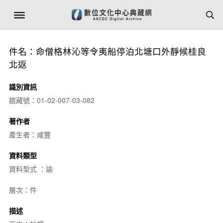
件名：命僧格林沁等令夷船停泊北塘口外靜候桂良
北返
識別資訊
館藏號：01-02-007-03-082
著作者
產生者：咸豐
資料類型
資料型式 ：諭
層次：件
描述