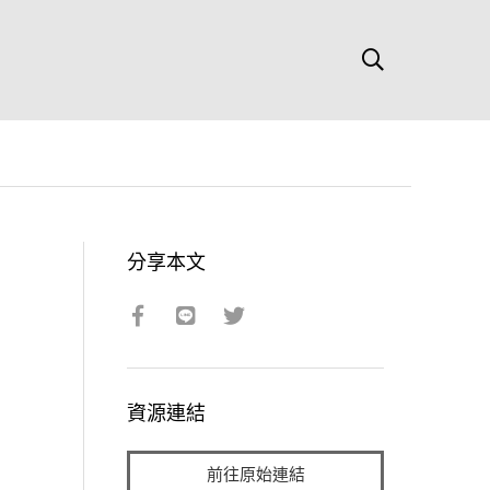
分享本文
資源連結
前往原始連結