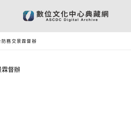
台防務交景霖督辦
景霖督辦