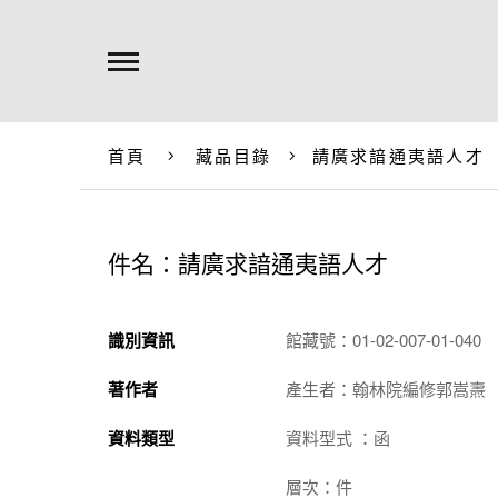
首頁
藏品目錄
請廣求諳通夷語人才
件名：請廣求諳通夷語人才
識別資訊
館藏號：01-02-007-01-040
著作者
產生者：翰林院編修郭嵩燾
資料類型
資料型式 ：函
層次：件