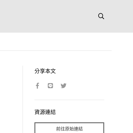
分享本文
資源連結
前往原始連結