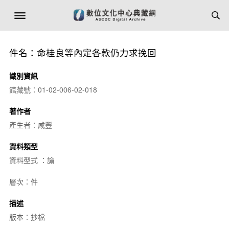
件名：命桂良等內定各款仍力求挽回
識別資訊
館藏號：01-02-006-02-018
著作者
產生者：咸豐
資料類型
資料型式 ：諭
層次：件
描述
版本：抄檔