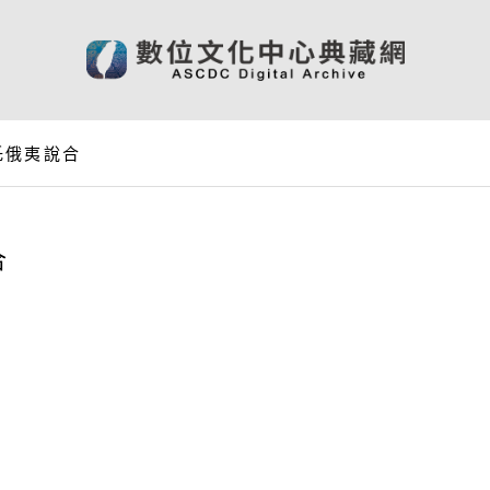
托俄夷說合
合