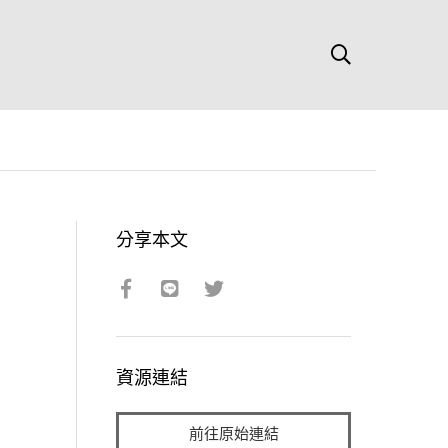
分享本文
資源連結
前往原始連結