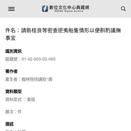
件名：請飭桂良等密查逆夷船隻情形以便斟酌議撫
事宜
識別資訊
館藏號：01-02-003-02-065
著作者
產生者：翰林院侍講陷^壽
資料類型
資料型式 ：奏摺
層次：件
描述