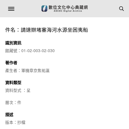
件名：請速辦堵塞海河水源坐困夷船
識別資訊
館藏號：01-02-003-02-030
著作者
產生者：軍機章京焦祐瀛
資料類型
資料型式 ：呈
層次：件
描述
版本：抄檔