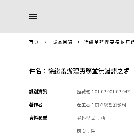
首頁
藏品目錄
徐繼畬辦理夷務並無
件名：徐繼畬辦理夷務並無錯謬之處
識別資訊
館藏號：01-02-001-02-047
著作者
產生者：閩浙總督劉韻珂
資料類型
資料型式 ：函
層次：件