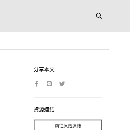
分享本文
資源連結
前往原始連結