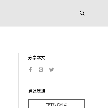
分享本文
資源連結
前往原始連結