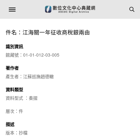
件名：江海關一年征收商稅銀兩由
識別資訊
館藏號：01-01-012-03-005
著作者
產生者：江蘇巡撫趙德轍
資料類型
資料型式 ：奏摺
層次：件
描述
版本：抄檔