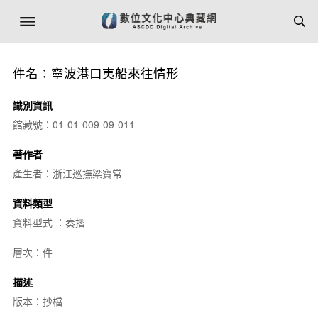
件名：寧波港口夷船來往情形
識別資訊
館藏號：01-01-009-09-011
著作者
產生者：浙江巡撫梁寶常
資料類型
資料型式 ：奏摺
層次：件
描述
版本：抄檔