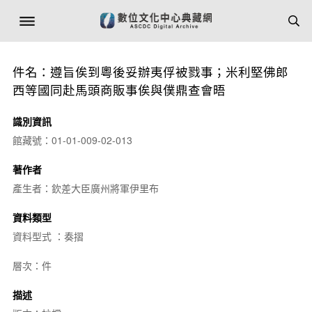
件名：遵旨俟到粵後妥辦夷俘被戮事；米利堅佛郎
西等國同赴馬頭商販事俟與僕鼎查會晤
識別資訊
館藏號：01-01-009-02-013
著作者
產生者：欽差大臣廣州將軍伊里布
資料類型
資料型式 ：奏摺
層次：件
描述