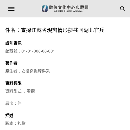
件名：查探江蘇省現辦情形擬截回湖北官兵
識別資訊
館藏號：01-01-008-06-001
著作者
產生者：安徽巡撫程楙采
資料類型
資料型式 ：奏摺
層次：件
描述
版本：抄檔