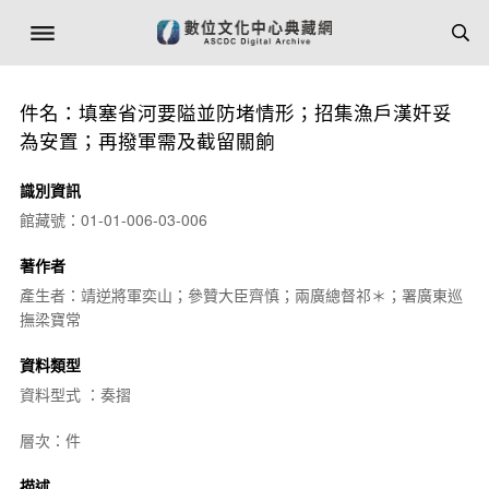
件名：填塞省河要隘並防堵情形；招集漁戶漢奸妥
為安置；再撥軍需及截留關餉
識別資訊
館藏號：01-01-006-03-006
著作者
產生者：靖逆將軍奕山；參贊大臣齊慎；兩廣總督祁＊；署廣東巡
撫梁寶常
資料類型
資料型式 ：奏摺
層次：件
描述