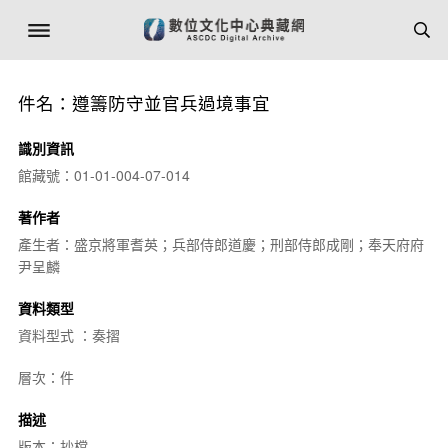
件名：遵籌防守並官兵過境事宜
識別資訊
館藏號：01-01-004-07-014
著作者
產生者：盛京將軍耆英；兵部侍郎道慶；刑部侍郎成剛；奉天府府
尹呈麟
資料類型
資料型式 ：奏摺
層次：件
描述
版本：抄檔