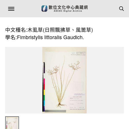
中文種名:木虱草(日照飄拂草、風篦草)
學名:Fimbristylis littoralis Gaudich.