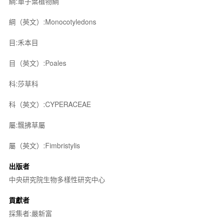
綱:單子葉植物綱
綱（英文）:Monocotyledons
目:禾本目
目（英文）:Poales
科:莎草科
科（英文）:CYPERACEAE
屬:飄拂草屬
屬（英文）:Fimbristylis
出版者
中央研究院生物多樣性研究中心
貢獻者
採集者:嚴新富