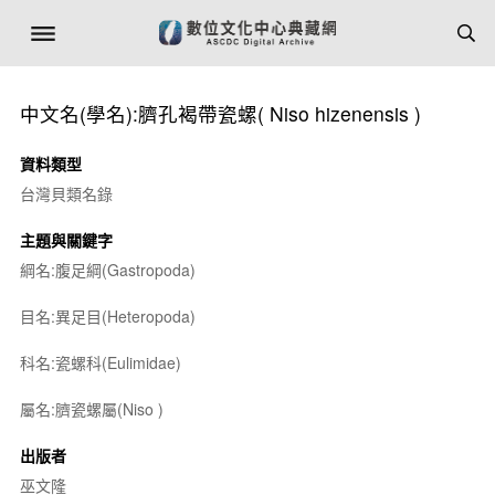
中文名(學名):臍孔褐帶瓷螺(
Niso hizenensis
)
資料類型
台灣貝類名錄
主題與關鍵字
綱名:腹足綱(Gastropoda)
目名:異足目(Heteropoda)
科名:瓷螺科(Eulimidae)
屬名:臍瓷螺屬(
Niso
)
出版者
巫文隆