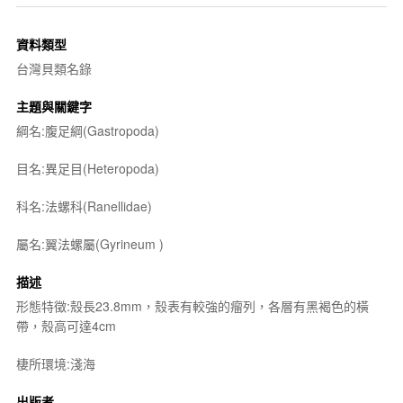
資料類型
台灣貝類名錄
主題與關鍵字
綱名:腹足綱(Gastropoda)
目名:異足目(Heteropoda)
科名:法螺科(Ranellidae)
屬名:翼法螺屬(
Gyrineum
)
描述
形態特徵:殼長23.8mm，殼表有較強的瘤列，各層有黑褐色的橫
帶，殼高可達4cm
棲所環境:淺海
出版者