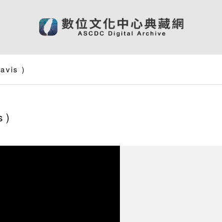
avis
)
s
)