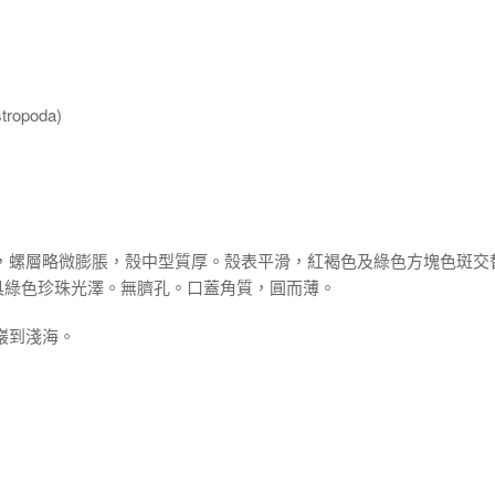
ropoda)
體，螺層略微膨脹，殼中型質厚。殼表平滑，紅褐色及綠色方塊色斑交
具綠色珍珠光澤。無臍孔。口蓋角質，圓而薄。
巖到淺海。