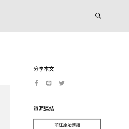
分享本文
資源連結
前往原始連結