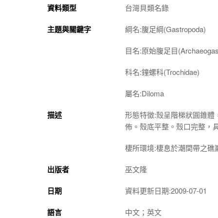
資料類型
台灣貝類名錄
主題與關鍵字
綱名:腹足綱(Gastropoda)
目名:原始腹足目(Archaeogast
科名:鐘螺科(Trochidae)
屬名:
Diloma
描述
形態特徵:殼呈階梯狀圓錐
佈。殼底平整。殼口完整，
棲所環境:棲息於潮間帶之礁
出版者
巫文隆
日期
資料更新日期:2009-07-01
語言
中文；英文